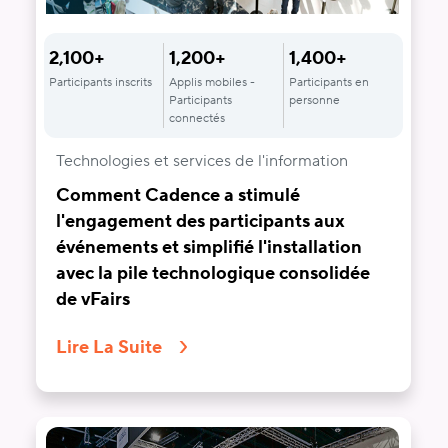
2,100+
1,200+
1,400+
Participants inscrits
Applis mobiles -
Participants en
Participants
personne
connectés
Technologies et services de l'information
Comment Cadence a stimulé
l'engagement des participants aux
événements et simplifié l'installation
avec la pile technologique consolidée
de vFairs
Lire La Suite