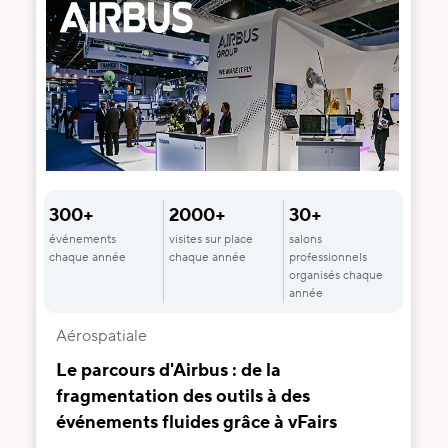
300+
2000+
30+
événements
visites sur place
salons
chaque année
chaque année
professionnels
organisés chaque
année
Aérospatiale
Le parcours d'Airbus : de la
fragmentation des outils à des
événements fluides grâce à vFairs