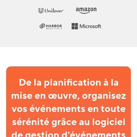
De la planification à la
mise en œuvre, organisez
vos événements en toute
sérénité grâce au logiciel
de gestion d'événements