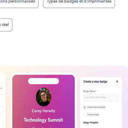
sons personnalisés
Types de badges et d'imprimantes
 réel