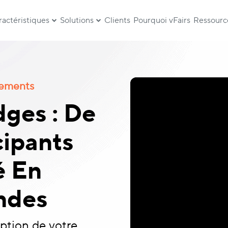
ractéristiques
Solutions
Clients
Pourquoi vFairs
Ressourc
nements
ges : De
cipants
é En
ndes
eption de votre