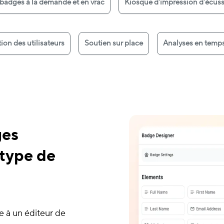
badges à la demande et en vrac
Kiosque d'impression d'écus
ion des utilisateurs
Soutien sur place
Analyses en temps
ges
 type de
e à un éditeur de