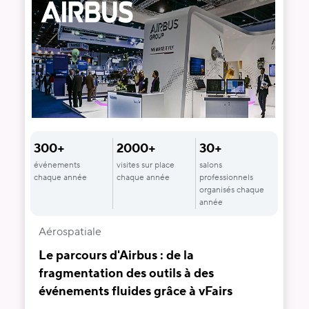
300+
2000+
30+
événements
visites sur place
salons
chaque année
chaque année
professionnels
organisés chaque
année
Aérospatiale
Le parcours d'Airbus : de la
fragmentation des outils à des
événements fluides grâce à vFairs