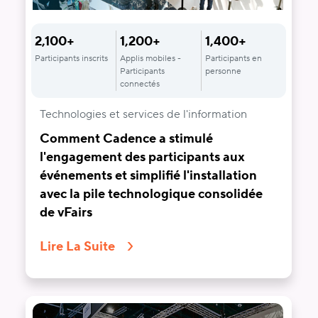
2,100+
1,200+
1,400+
Participants inscrits
Applis mobiles -
Participants en
Participants
personne
connectés
Technologies et services de l'information
Comment Cadence a stimulé
l'engagement des participants aux
événements et simplifié l'installation
avec la pile technologique consolidée
de vFairs
Lire La Suite