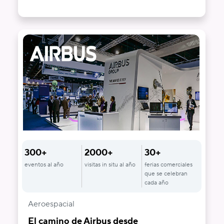
300+
2000+
30+
eventos al año
visitas in situ al año
ferias comerciales
que se celebran
cada año
Aeroespacial
El camino de Airbus desde